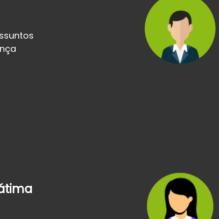
Assuntos
ança
Fátima