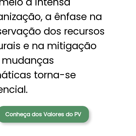
meio à intensa
anização, a ênfase na
servação dos recursos
urais e na mitigação
 mudanças
máticas torna-se
ncial.
Conheça dos Valores do PV