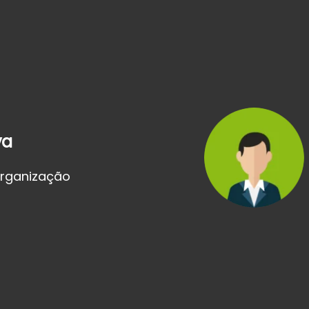
va
Organização