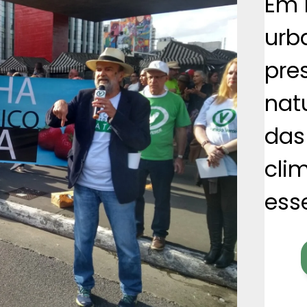
Em 
urb
pre
nat
das
cli
esse