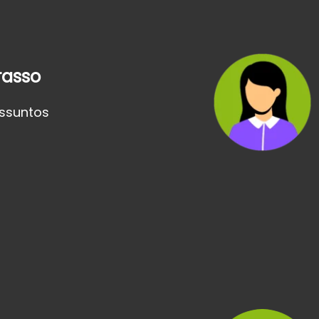
rasso
Assuntos